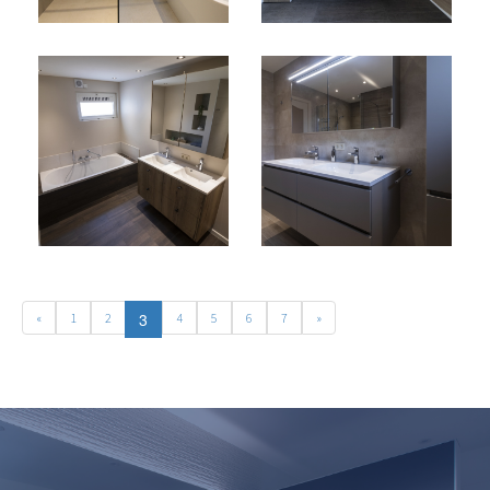
3
«
1
2
4
5
6
7
»